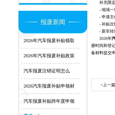
补充限定
- 地域一
- 申请主
报废新闻
- 补贴次数
- 新车转
2026年
2026年汽车报废补贴领取
册时间和登
条件全解析：4大核心要求
缺一不可
备材料提交
2026年汽车报废补贴政策
全解析：补贴标准、申请
条件及流程一文看懂
汽车报废注销证明怎么
开？全国最新办理指南
<上一
2026汽车报废补贴申领材
料清单：个人车主必看，
少带一样都白跑
汽车报废补贴跨年度申领
步骤2025：衔接期政策这
样用