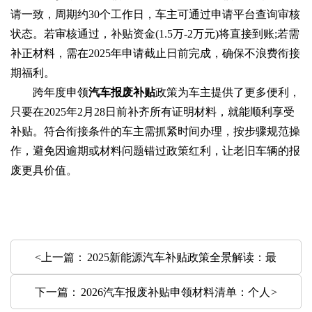
请一致，周期约30个工作日，车主可通过申请平台查询审核
状态。若审核通过，补贴资金(1.5万-2万元)将直接到账;若需
补正材料，需在2025年申请截止日前完成，确保不浪费衔接
期福利。
跨年度申领
汽车报废补贴
政策为车主提供了更多便利，
只要在2025年2月28日前补齐所有证明材料，就能顺利享受
补贴。符合衔接条件的车主需抓紧时间办理，按步骤规范操
作，避免因逾期或材料问题错过政策红利，让老旧车辆的报
废更具价值。
<上一篇：
2025新能源汽车补贴政策全景解读：最
下一篇：
2026汽车报废补贴申领材料清单：个人
高省5万，申请流程+避坑指南一文读懂
>